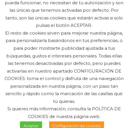
pueda funcionar, no necesitan de tu autorización y son
las únicas que tenemos activadas por defecto. Por
tanto, son las únicas cookies que estarán activas si solo
pulsas el botón ACEPTAR.
Soluciones globales en transportes
El resto de cookies sirven para mejorar nuestra página,
especiales y grúas
para personalizarla basándonos en tus preferencias, o
para poder mostrarte publicidad ajustada a tus
búsquedas, gustos e intereses personales. Todas ellas
Pol. Malpica, Calle F, Nave 52 | 50016 Zaragoza
las tenemos desactivadas por defecto, pero puedes
info@transportestlp.com
activarlas en nuestro apartado CONFIGURACIÓN DE
COOKIES: toma el control y disfruta de una navegación
+34 976 573 477
personalizada en nuestra página, con un paso tan
sencillo y rápido como la marcación de las casillas que
tú quieras.
Si quieres más información, consulta la POLÍTICA DE
COOKIES de nuestra página web.
Transportes TLP © 2021 Todos los derechos reservados | Web
diseñada por
Grupo Piquer
Aceptar
Configuración de cookies