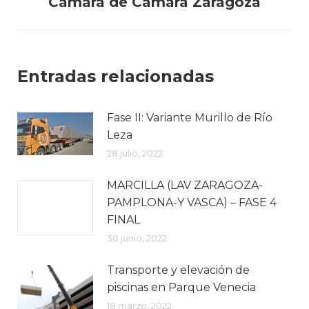
Cámara de Cámara Zaragoza
post:
Entradas relacionadas
Fase II: Variante Murillo de Río
Leza
28 julio, 2022
MARCILLA (LAV ZARAGOZA-
PAMPLONA-Y VASCA) – FASE 4
FINAL
30 junio, 2022
Transporte y elevación de
piscinas en Parque Venecia
18 marzo, 2022