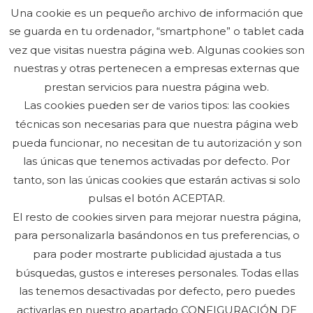
Comentarios recientes
Una cookie es un pequeño archivo de información que
se guarda en tu ordenador, “smartphone” o tablet cada
vez que visitas nuestra página web. Algunas cookies son
nuestras y otras pertenecen a empresas externas que
prestan servicios para nuestra página web.
Las cookies pueden ser de varios tipos: las cookies
técnicas son necesarias para que nuestra página web
pueda funcionar, no necesitan de tu autorización y son
las únicas que tenemos activadas por defecto. Por
tanto, son las únicas cookies que estarán activas si solo
pulsas el botón ACEPTAR.
Soluciones globales en transportes
El resto de cookies sirven para mejorar nuestra página,
especiales y grúas
para personalizarla basándonos en tus preferencias, o
para poder mostrarte publicidad ajustada a tus
búsquedas, gustos e intereses personales. Todas ellas
Pol. Malpica, Calle F, Nave 52 | 50016 Zaragoza
las tenemos desactivadas por defecto, pero puedes
info@transportestlp.com
activarlas en nuestro apartado CONFIGURACIÓN DE