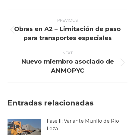
Post
PREVIOUS
navigation
Obras en A2 – Limitación de paso
Previous
para transportes especiales
post:
NEXT
Nuevo miembro asociado de
Next
ANMOPYC
post:
Entradas relacionadas
Fase II: Variante Murillo de Río
Leza