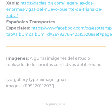
Xàbia:
https://xabiaaldia.com/llegan-las-dos-
enormes-vigas-del-nuevo-puente-de-triana-de-
xabia/
Españoles Transportes
Especiales:
https://www.facebook.com/pg/esptranspo
tab=album&album_id=2679278442315528&ref=page_
Imágenes:
Algunas imágenes del estudio
realizado de los puntos conflictivos del itinerario.
[vc_gallery type=»image_grid»
images=»1199,1201,1203″]
12 junio, 2020