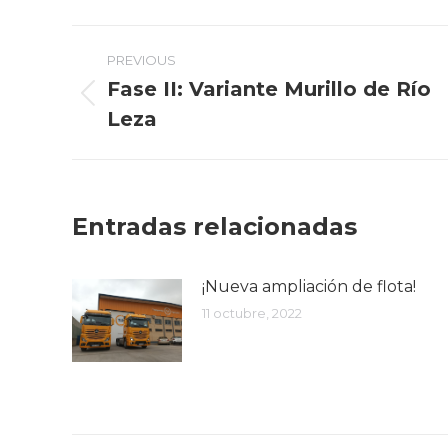
Post
PREVIOUS
navigation
Fase II: Variante Murillo de Río
Previous
Leza
post:
Entradas relacionadas
¡Nueva ampliación de flota!
11 octubre, 2022