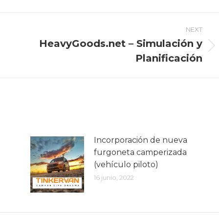
NEXT
HeavyGoods.net – Simulación y
Next
Planificación
post:
Incorporación de nueva
furgoneta camperizada
(vehículo piloto)
16 junio, 2022