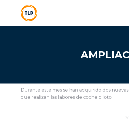
AMPLIAC
Durante este mes se han adquirido dos nuevas
que realizan las labores de coche piloto.
30